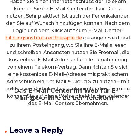
Haben Sie einen Internetanschluss der Telekom,
können Sie im E-Mail-Center den Fax-Dienst
nutzen. Sehr praktisch ist auch der Ferienkalender,
den Sie auf Wunsch hinzufügen können. Nach dem
Login und dem Klick auf "Zum E-Mail Center"
bildungsinstitut-reittherapie.de
gelangen Sie direkt
zu Ihrem Posteingang, wo Sie Ihre E-Mails lesen
und schreiben. Ansonsten nutzen Sie Freemail, die
kostenlose E-Mail-Adresse für alle – unabhängig
von einem Telekom-Vertrag. Dann richten Sie sich
eine kostenlose E-Mail-Adresse mit praktischem
Adressbuch ein, um Mail & Cloud S zu nutzen – mit
exklusiven Vorteilen für Telekom-Kunden. Termine
Das E-Mail Center im Web für E-
können Sie auf diese Weise direkt in den Kalender
Mail @t-online de der Telekom
des E-Mail Centers übernehmen.
Leave a Reply