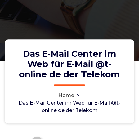
Das E-Mail Center im
Web für E-Mail @t-
online de der Telekom
Home
>
Das E-Mail Center im Web für E-Mail @t-
Das E-Mail Center im Web für E-
online de der Telekom
Mail @t-online de der Telekom
Non-custodial crypto wallet for managing Monero
and Bitcoin -
cake-wallet-web.at
- Securely swap,
store, and transact with privacy-focused tools.