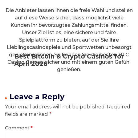
Die Anbieter lassen Ihnen die freie Wahl und stellen
auf diese Weise sicher, dass möglichst viele
Kunden ihr bevorzugtes Zahlungsmittel finden.
Unser Ziel ist es, eine sichere und faire
Spielplattform zu bieten, auf der Sie Ihre
Lieblingscasinospiele und Sportwetten unbesorgt
genießen können. So können Sie die besten BTC
Best Bitcoin & Crypto Casinos for
Casino Games sicher und mit einem guten Gefühl
April 2026
genießen.
Leave a Reply
Your email address will not be published.
Required
fields are marked
*
Comment
*