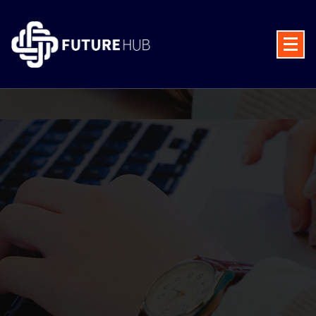
Skip
to
content