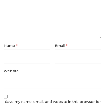
Name
*
Email
*
Website
Save my name, email, and website in this browser for