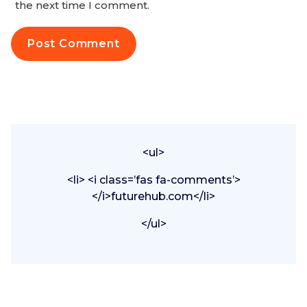
the next time I comment.
<ul>
<li> <i class=’fas fa-comments’>
</i>futurehub.com</li>
</ul>