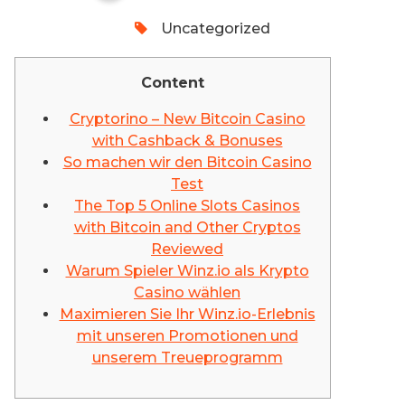
Uncategorized
Content
Cryptorino – New Bitcoin Casino
with Cashback & Bonuses
So machen wir den Bitcoin Casino
Test
The Top 5 Online Slots Casinos
with Bitcoin and Other Cryptos
Reviewed
Warum Spieler Winz.io als Krypto
Casino wählen
Maximieren Sie Ihr Winz.io-Erlebnis
mit unseren Promotionen und
unserem Treueprogramm