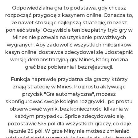
Odpowiedzialna gra to podstawa, gdy chcesz
rozpocząć przygodę z kasynem online. Oznacza to,
że nawet stosując najlepszą strategię, możesz
ponieść straty! Oczywiście ten bezpłatny tryb gry w
Mines nie pozwala na uzyskanie prawdziwych
wygranych. Aby zadowolić wszystkich miłośników
kasyn online, dostawca zdecydował się udostępnić
wersję demonstracyjną gry Mines, którą można
grać bez pobierania i bez rejestracji.
Funkcja naprawdę przydatna dla graczy, którzy
znają strategię w Mines. Po prostu aktywując
przycisk "Gra automatyczna", możesz
skonfigurować swoje kolejne rozgrywki i po prostu
obserwować wynik, bez konieczności klikania w
każdym przypadku. Spribe zdecydowało się
pozostawić 5×5 pól dla wszystkich graczy, co daje
łącznie 25 pól. W grze Miny nie możesz zmieniać