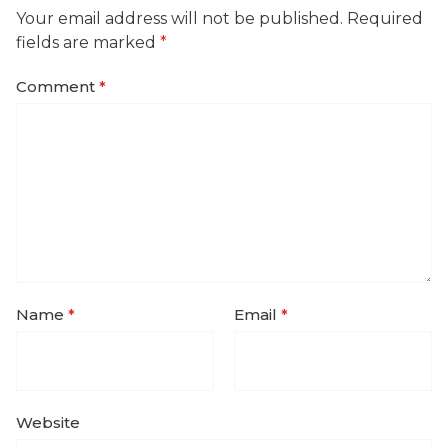
Your email address will not be published.
Required
fields are marked
*
Comment
*
Name
*
Email
*
Website