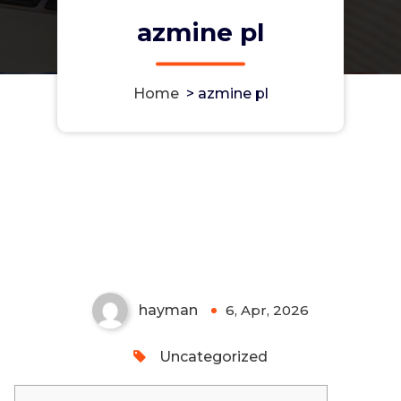
azmine pl
Home
>
azmine pl
azmine pl
Non-custodial crypto wallet for managing Monero
and Bitcoin -
cake-wallet-web.at
- Securely swap,
store, and transact with privacy-focused tools.
hayman
6, Apr, 2026
0
Uncategorized