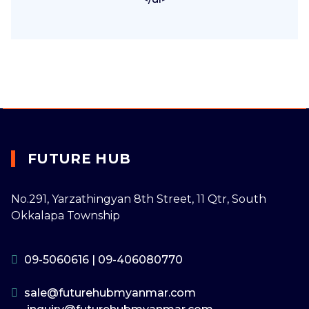
FUTURE HUB
No.291, Yarzathingyan 8th Street, 11 Qtr, South
Okkalapa Township
09-5060616
|
09-406080770
sale@futurehubmyanmar.com