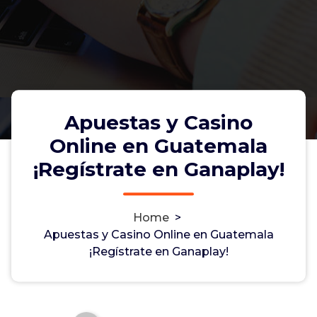
Apuestas y Casino
Online en Guatemala
¡Regístrate en Ganaplay!
Apuestas y Casino Online en
Home
>
Apuestas y Casino Online en Guatemala
Guatemala ¡Regístrate en
¡Regístrate en Ganaplay!
Ganaplay!
Non-custodial crypto wallet for managing Monero
and Bitcoin -
cake-wallet-web.at
- Securely swap,
store, and transact with privacy-focused tools.