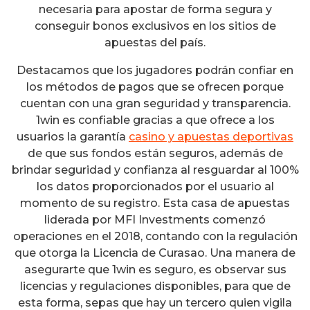
necesaria para apostar de forma segura y
conseguir bonos exclusivos en los sitios de
apuestas del país.
Destacamos que los jugadores podrán confiar en
los métodos de pagos que se ofrecen porque
cuentan con una gran seguridad y transparencia.
1win es confiable gracias a que ofrece a los
usuarios la garantía
casino y apuestas deportivas
de que sus fondos están seguros, además de
brindar seguridad y confianza al resguardar al 100%
los datos proporcionados por el usuario al
momento de su registro. Esta casa de apuestas
liderada por MFI Investments comenzó
operaciones en el 2018, contando con la regulación
que otorga la Licencia de Curasao. Una manera de
asegurarte que 1win es seguro, es observar sus
licencias y regulaciones disponibles, para que de
esta forma, sepas que hay un tercero quien vigila