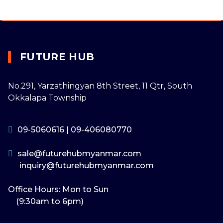
FUTURE HUB
No.291, Yarzathingyan 8th Street, 11 Qtr, South
Okkalapa Township
09-5060616
|
09-406080770
sale@futurehubmyanmar.com
inquiry@futurehubmyanmar.com
Office Hours: Mon to Sun
(9:30am to 6pm)