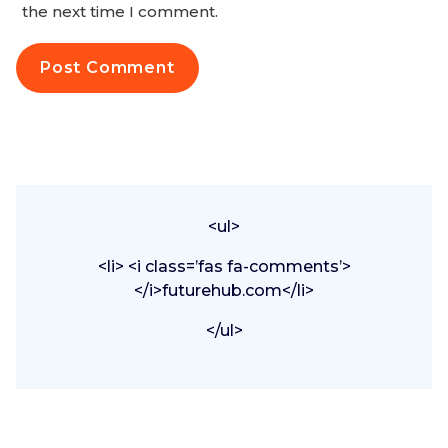
the next time I comment.
<ul>
<li> <i class=’fas fa-comments’>
</i>futurehub.com</li>
</ul>